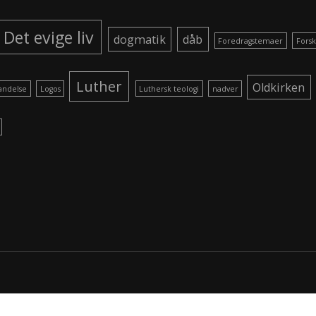
Det evige liv
dogmatik
dåb
Foredragstemaer
Forsk
Luther
Oldkirken
andelse
Logos
Luthersk teologi
nadver