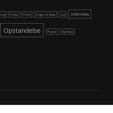
interview
ning
frelse
frihed
Gregor af Nyssa
Gud
Opstandelse
Præster
Ramsbøl