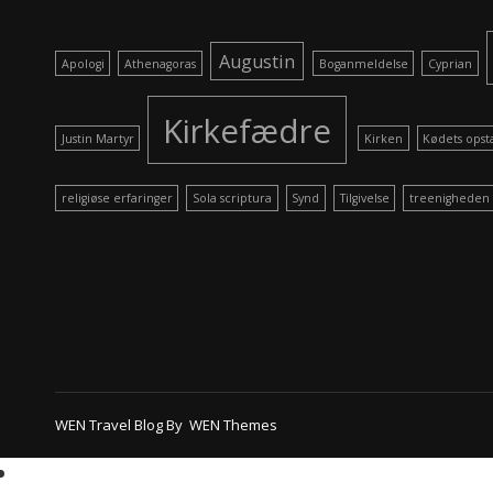
Augustin
Apologi
Athenagoras
Boganmeldelse
Cyprian
Kirkefædre
Justin Martyr
Kirken
Kødets opst
religiøse erfaringer
Sola scriptura
Synd
Tilgivelse
treenigheden
WEN Travel Blog By
WEN Themes