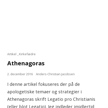
Cat
Artikel
,
Kirkefædre
Links
Athenagoras
Posted
2. december 2016
Anders-Christian Jacobsen
on
I denne artikel fokuseres der på de
apologetiske temaer og strategier i
Athenagoras skrift Legatio pro Christianis
(eller blot Legatio). Jeg indleder imidlertid