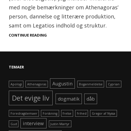
med nogle bemærkninger om Athenagoras’
person, dannelse og litterære produktion,
samt om Legatios indhold og struktur.
CONTINUE READING
ATHENAGORAS
TEMAER
Augustin
Apologi
Athenagoras
Boganmeldelse
Cyprian
Det evige liv
dogmatik
dåb
Foredragstemaer
Forskning
frelse
frihed
Gregor af Nyssa
interview
Gud
Justin Martyr