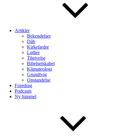
Artikler
Bekendelser
Dåb
Kirkefædre
Luther
Tilgivelse
Bibelselskabet
Klimateologi
Grundtvig
Opstandelse
Foredrag
Podcasts
Ny himmel