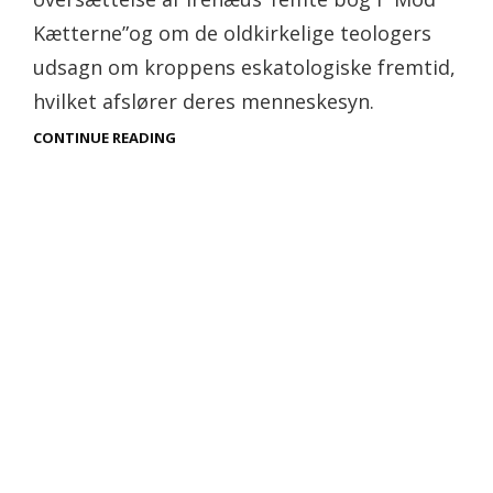
Kætterne”og om de oldkirkelige teologers
udsagn om kroppens eskatologiske fremtid,
hvilket afslører deres menneskesyn.
CONTINUE READING
IRENÆUS
OG
ORIGENES
SOM
E-
BØGER