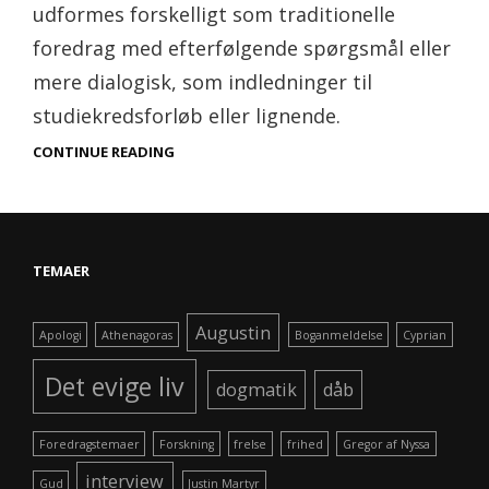
udformes forskelligt som traditionelle
foredrag med efterfølgende spørgsmål eller
mere dialogisk, som indledninger til
studiekredsforløb eller lignende.
CONTINUE READING
LISTE
OVER
FOREDRAG
TEMAER
Augustin
Apologi
Athenagoras
Boganmeldelse
Cyprian
Det evige liv
dogmatik
dåb
Foredragstemaer
Forskning
frelse
frihed
Gregor af Nyssa
interview
Gud
Justin Martyr