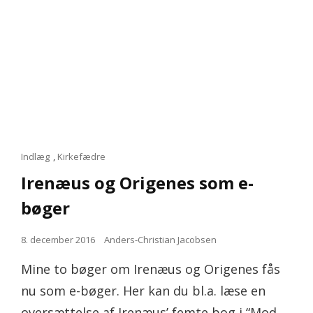
Cat
Indlæg
,
Kirkefædre
Links
Irenæus og Origenes som e-
bøger
Posted
8. december 2016
Anders-Christian Jacobsen
on
Mine to bøger om Irenæus og Origenes fås
nu som e-bøger. Her kan du bl.a. læse en
oversættelse af Irenæus’ femte bog i “Mod