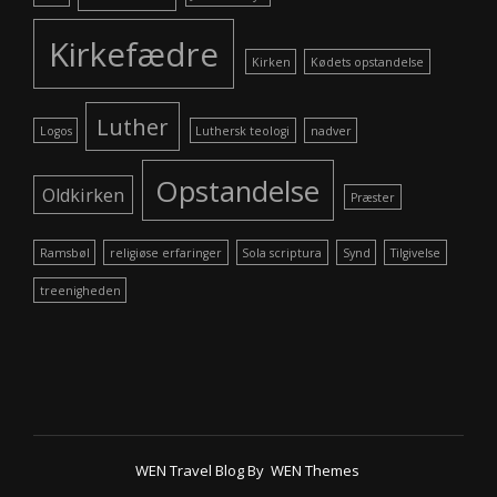
Kirkefædre
Kirken
Kødets opstandelse
Luther
Logos
Luthersk teologi
nadver
Opstandelse
Oldkirken
Præster
Ramsbøl
religiøse erfaringer
Sola scriptura
Synd
Tilgivelse
treenigheden
WEN Travel Blog By
WEN Themes