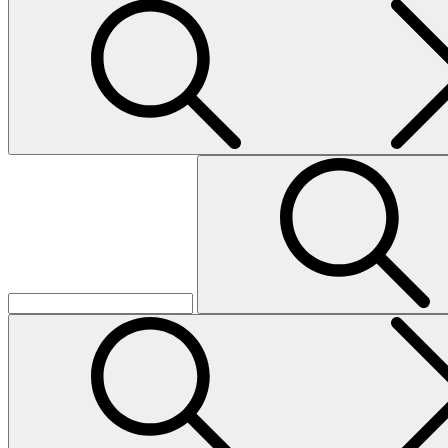
Search
Search
for: