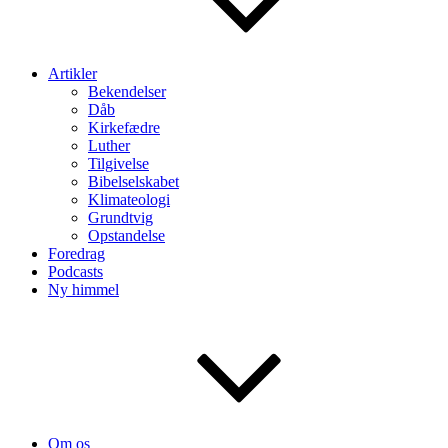
Artikler
Bekendelser
Dåb
Kirkefædre
Luther
Tilgivelse
Bibelselskabet
Klimateologi
Grundtvig
Opstandelse
Foredrag
Podcasts
Ny himmel
Om os