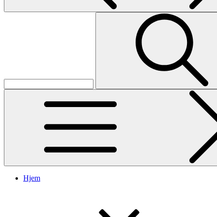
Search
Search
for:
Hjem