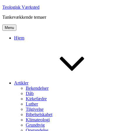
Skip
Teologisk Værksted
to
Tankevækkende temaer
content
Menu
Hjem
Artikler
Bekendelser
Dåb
Kirkefædre
Luther
Tilgivelse
Bibelselskabet
Klimateologi
Grundtvig
Opstandelse