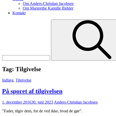
Om Anders-Christian Jacobsen
Om Margrethe Kamille Birkler
Kontakt
Search
for:
Tag:
Tilgivelse
Cat
Indlæg
,
Tilgivelse
Links
På sporet af tilgivelsen
Posted
1. december 2016
30. juni 2023
Anders-Christian Jacobsen
on
”Fader, tilgiv dem, for de ved ikke, hvad de gør”.