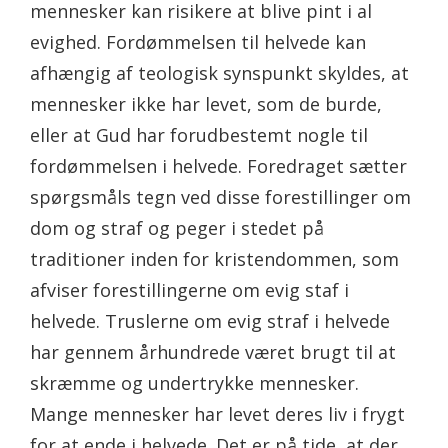
mennesker kan risikere at blive pint i al
evighed. Fordømmelsen til helvede kan
afhængig af teologisk synspunkt skyldes, at
mennesker ikke har levet, som de burde,
eller at Gud har forudbestemt nogle til
fordømmelsen i helvede. Foredraget sætter
spørgsmåls tegn ved disse forestillinger om
dom og straf og peger i stedet på
traditioner inden for kristendommen, som
afviser forestillingerne om evig staf i
helvede. Truslerne om evig straf i helvede
har gennem århundrede været brugt til at
skræmme og undertrykke mennesker.
Mange mennesker har levet deres liv i frygt
for at ende i helvede. Det er på tide, at der