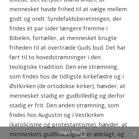
mennesket havde frihed til at vælge mellem
godt og ondt. Syndefaldsberetningen, der
findes et par sider længere fremme i
Bibelen, fortæller, at mennesket brugte
friheden til at overtræde Guds bud. Det har
ført til to hovedstrømninger i den
teologiske tradition. Den ene strømning,
som findes hos de tidligste kirkefædre og i
Østkirken (de ortodokse kirker), hævder, at
mennesket stadig er gudbilledlig og derfor
stadig er frit. Den anden strømning, som
findes hos Augustin og i Vestkirken
(katolicisme og protestantisme), hævder, at
Share This
menneskets gudbilledlighed er ødelagt, og