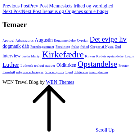
Previous Post
Prev Post
Menneskets frihed og værdighed
Next Post
Next Post
Irenæus og Origenes som e-bøger
Temaer
Det evige liv
Augustin
Apologi
Athenagoras
Boganmeldelse
Cyprian
dogmatik
dåb
Foredragstemaer
Forskning
frelse
frihed
Gregor af Nyssa
Gud
Kirkefædre
interview
Justin Martyr
Kirken
Kødets opstandelse
Logos
Opstandelse
Luther
Oldkirken
Luthersk teologi
nadver
Præster
Ramsbøl
religiøse erfaringer
Sola scriptura
Synd
Tilgivelse
treenigheden
WEN Travel Blog by
WEN Themes
Scroll Up