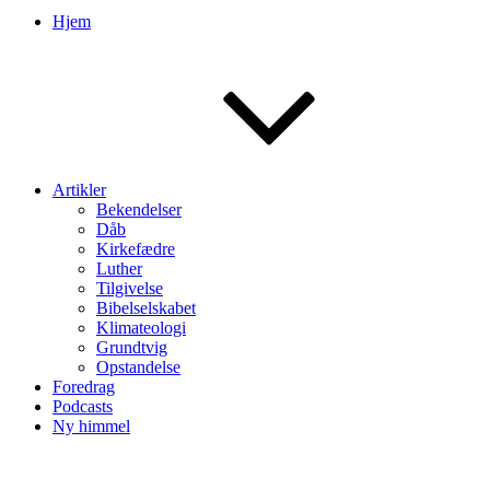
Hjem
Artikler
Bekendelser
Dåb
Kirkefædre
Luther
Tilgivelse
Bibelselskabet
Klimateologi
Grundtvig
Opstandelse
Foredrag
Podcasts
Ny himmel